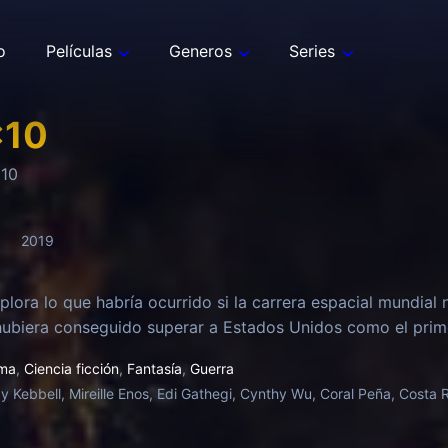
o
Películas
Generos
Series
x
10
o
10
2019
xplora lo que habría ocurrido si la carrera espacial mundial
hubiera conseguido superar a Estados Unidos como el prime
ma
,
Ciencia ficción
,
Fantasía
,
Guerra
y Kebbell, Mireille Enos, Edi Gathegi, Cynthy Wu, Coral Peña, Cost