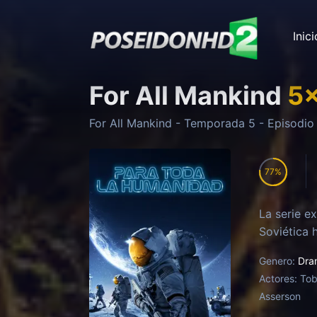
Inici
For All Mankind
5
For All Mankind
- Temporada
5
- Episodi
77
La serie e
Soviética 
Genero:
Dra
Actores:
Tob
Asserson