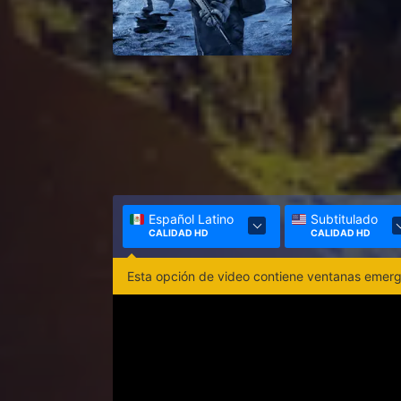
Español Latino
Subtitulado
CALIDAD HD
CALIDAD HD
Esta opción de video contiene ventanas emerge