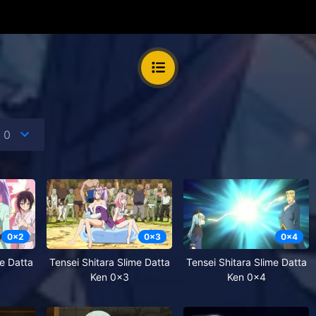
0
x
2
0
x
3
0
x
4
me Datta
Tensei Shitara Slime Datta
Tensei Shitara Slime Datta
Ken 0x3
Ken 0x4