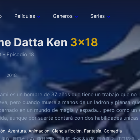
o
Películas
Generos
Series
ime Datta Ken
3
x
18
3
- Episodio
18
2018
ami es un hombre de 37 años que tiene un trabajo que no le 
leva, pero cuando muere a manos de un ladrón y piensa que
ncarnado en un mundo de magia y espada… ¡pero como un s
ida, aunque por suerte contará con dos habilidades únicas 
a una gran comprensión de todo lo que le rodea, y otra que
ión
,
Aventura
,
Animación
,
Ciencia ficción
,
Fantasía
,
Comedia
.
美保, 豊口めぐみ, 前野智昭, 古川慎, 千本木彩花, 市道真央, 江口拓也, 