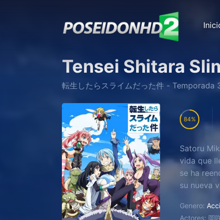
Inici
Tensei Shitara Sl
転生したらスライムだった件
- Temporada
84
Satoru Mik
vida que l
se ha ree
su nueva v
proporcion
Genero:
Acc
oponentes
Actores:
岡咲