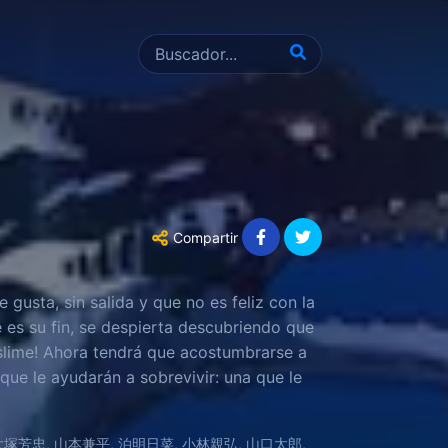
Compartir
gusta, sin salida y que no es feliz con la
 es su fin, se despierta descubriendo que
lime! Ahora tendrá que acostumbrarse a
que le ayudarán a sobrevivir: una que le
 le permite copiar las habilidades de sus
大塚芳忠, 山本兼平, 泊明日菜, 小林親弘, 山口太郎,