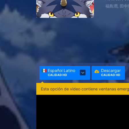
福島潤, 田中
Español Latino
Descargar
CALIDAD HD
CALIDAD HD
Esta opción de video contiene ventanas emerge