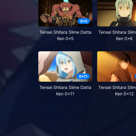
0
x
5
Tensei Shitara Slime Datta
Tensei Shitara Sli
Ken 0x5
Ken 0x6
0
x
11
Tensei Shitara Slime Datta
Tensei Shitara Sli
Ken 0x11
Ken 0x12