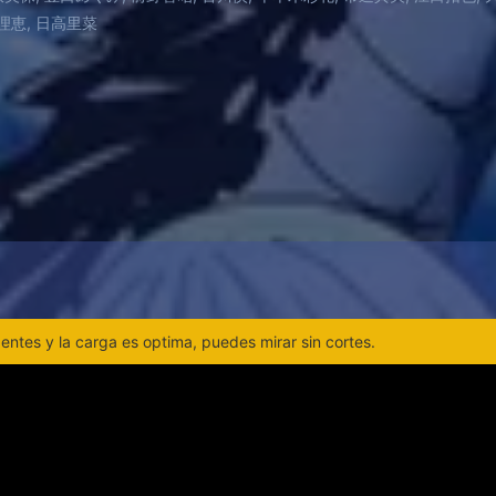
理恵, 日高里菜
ntes y la carga es optima, puedes mirar sin cortes.