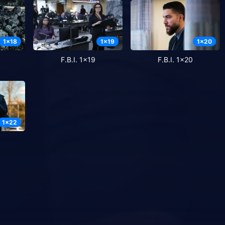
1
x
18
1
x
19
1
x
20
F.B.I. 1x19
F.B.I. 1x20
1
x
22