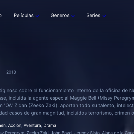
o
Películas
Generos
Series
2018
iginoso sobre el funcionamiento interno de la oficina de N
ase, incluida la agente especial Maggie Bell (Missy Peregr
'OA' Zidan (Zeeko Zaki), aportan todo su talento, intelect
dad casos de gran magnitud, incluidos terrorismo, crimen o
 salvo a Nueva York y al país.
men
,
Acción
,
Aventura
,
Drama
sy Peregrym, Zeeko Zaki, John Boyd, Jeremy Sisto, Alana de la Garz