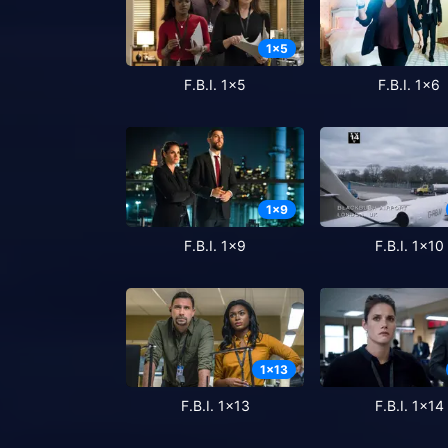
1
x
5
F.B.I. 1x5
F.B.I. 1x6
1
x
9
F.B.I. 1x9
F.B.I. 1x10
1
x
13
F.B.I. 1x13
F.B.I. 1x14