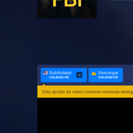
Subtitulado
Descargar
CALIDAD HD
CALIDAD HD
Esta opción de video contiene ventanas emerge