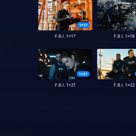
1
x
17
F.B.I. 1x17
F.B.I. 1x18
1
x
21
F.B.I. 1x21
F.B.I. 1x22