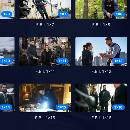
1
x
6
1
x
7
1
x
8
F.B.I. 1x7
F.B.I. 1x8
1
x
10
1
x
11
1
x
12
F.B.I. 1x11
F.B.I. 1x12
1
x
14
1
x
15
1
x
16
F.B.I. 1x15
F.B.I. 1x16