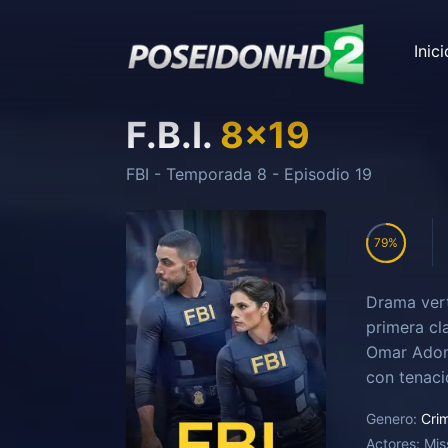
Inici
F.B.I.
8
x
19
FBI
- Temporada
8
- Episodio
19
79
Drama vert
primera cl
Omar Adom 
con tenaci
mantener a
Genero:
Cri
Actores:
Mis