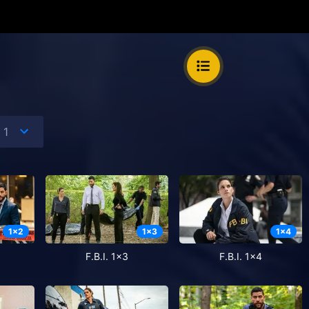
1
x
2
1
x
3
1
x
4
F.B.I. 1x3
F.B.I. 1x4