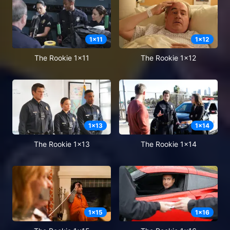
1
x
11
1
x
12
The Rookie 1x11
The Rookie 1x12
1
x
13
1
x
14
The Rookie 1x13
The Rookie 1x14
1
x
15
1
x
16