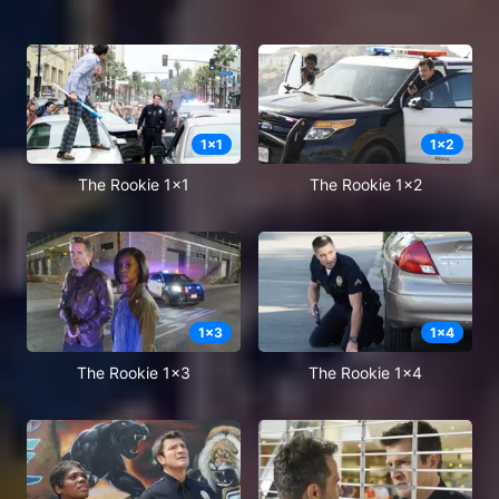
1
x
1
1
x
2
The Rookie 1x1
The Rookie 1x2
1
x
3
1
x
4
The Rookie 1x3
The Rookie 1x4