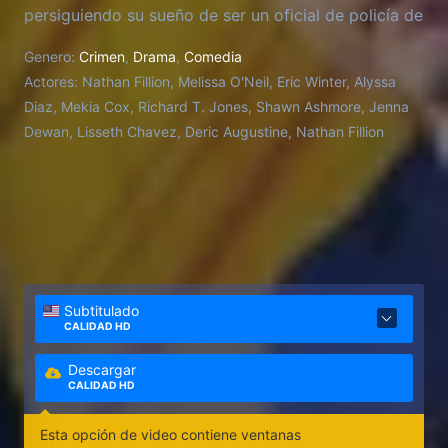
persiguiendo su sueño de ser un oficial de policía de
Los Ángeles. Como el novato más viejo de la fuerza,
Genero:
Crimen
,
Drama
,
Comedia
se ha encontrado con el escepticismo de algunos de
Actores:
Nathan Fillion, Melissa O'Neil, Eric Winter, Alyssa
los superiores que lo ven como una crisis
Diaz, Mekia Cox, Richard T. Jones, Shawn Ashmore, Jenna
ambulante.
Dewan, Lisseth Chavez, Deric Augustine, Nathan Fillion
Subtitulado
CALIDAD HD
Descargar
CALIDAD HD
Esta opción de video contiene ventanas