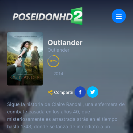
Outlander
Outlander
82
2014
Compartir
Sigue la historia de Claire Randall, una enfermera de
combate casada en los años 40, que
misteriosamente es arrastrada atrás en el tiempo
hasta 1743, donde se lanza de inmediato a un