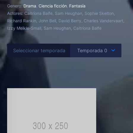
mundo desconocido, viéndose amenazada su propia
Genero:
Drama
,
Ciencia ficción
,
Fantasía
vida. Cuando se ve obligada a casarse con Jamie
Actores:
Caitríona Balfe, Sam Heughan, Sophie Skelton,
Fraser, un joven guerrero escocés caballeroso y
Richard Rankin, John Bell, David Berry, Charles Vandervaart,
romántico, Claire comienza un pasional triángulo
Izzy Meikle-Small, Sam Heughan, Caitríona Balfe
entre dos hombres muy diferentes con dos vidas
irreconciliables.
Seleccionar temporada