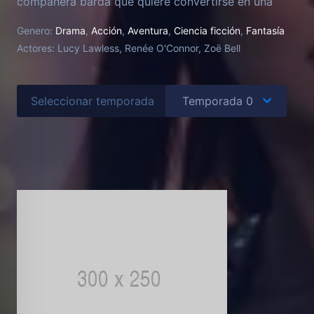
compañera barda que quiere convertirse en una
poderosa guerrera, para ayudar a los inocentes y
Genero:
Drama
,
Acción
,
Aventura
,
Ciencia ficción
,
Fantasía
luchar contra la injusticia y las fuerzas de la
Actores:
Lucy Lawless, Renée O'Connor, Zoë Bell
oscuridad.
Seleccionar temporada