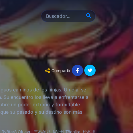
Compartir
guos caminos de los ninjas. Un día, se
 Su encuentro los lleva a enfrentarse a
cubre un poder extraño y formidable
 que su pasado y su destino son más
individuos con poderes únicos que también
ecretos ocultos de su propia historia.
tarō Okiayu, 三石琴乃, Kōichi Tōchika, 松谷彼