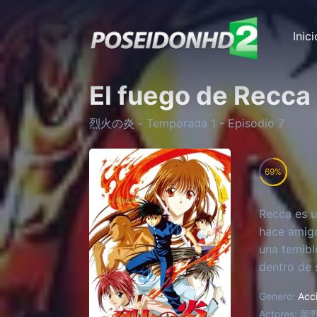
Inici
El fuego de Recca
烈火の炎
- Temporada
1
- Episodio
7
69
Recca es u
hace amigo
una temibl
dentro de 
complejos 
Genero:
Acc
practican 
Actores:
岡野