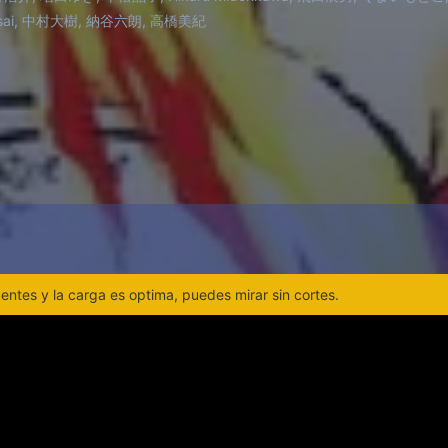
ecca y Yanagi luchan por entender y controlar sus habilid
 Asai, 中村大樹, 納谷六朗, 高橋美紀
rivalidades y peligros constantes. ¿Podrán superar los obstá
o sucumbirán a las fuerzas oscuras que amenazan con destr
ntes y la carga es optima, puedes mirar sin cortes.