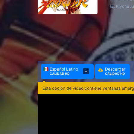
Mientras R
哉, Kiyomi
intrigas, 
destinos, 
Español Latino
Descargar
CALIDAD HD
CALIDAD HD
Esta opción de video contiene ventanas emerge