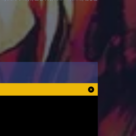
ades, se ven envueltos en un mundo de
culos y descubrir la verdad sobre sus
uirlos?