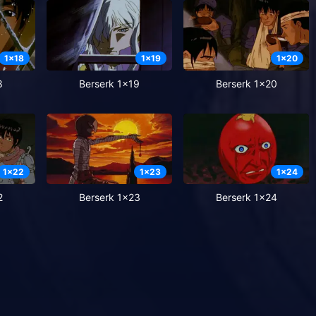
1
x
18
1
x
19
1
x
20
8
Berserk 1x19
Berserk 1x20
1
x
22
1
x
23
1
x
24
2
Berserk 1x23
Berserk 1x24