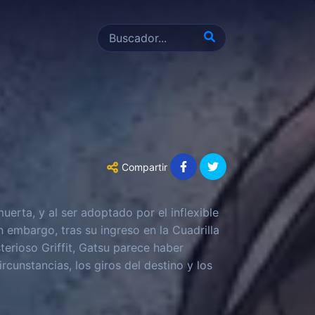
Compartir
uerta, y al ser adoptado por el inflexible
 embargo, tras su ingreso en la Cuadrilla
terioso Griffit, Gatsu parece haber
rcunstancias, los giros del destino y los
sangre...