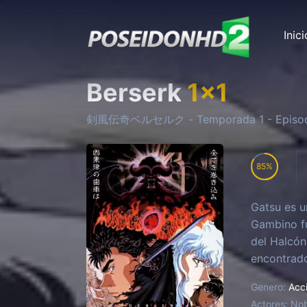
Inici
Berserk
1
x
1
剣風伝奇ベルセルク
- Temporada
1
- Episo
85
Gatsu es u
Gambino fu
del Halcón
encontrado 
inflexible
Genero:
Acc
Actores:
No