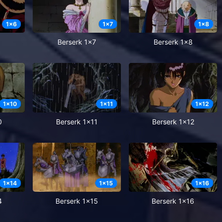
1
x
6
1
x
7
1
x
8
6
Berserk 1x7
Berserk 1x8
1
x
10
1
x
11
1
x
12
0
Berserk 1x11
Berserk 1x12
1
x
14
1
x
15
1
x
16
4
Berserk 1x15
Berserk 1x16