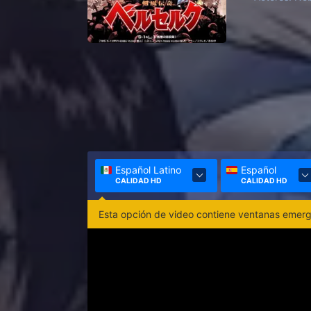
Español Latino
Español
CALIDAD HD
CALIDAD HD
Esta opción de video contiene ventanas emerge