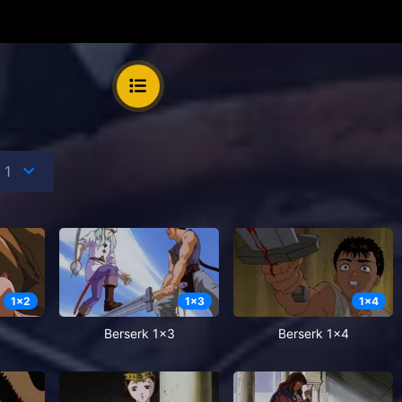
1
x
2
1
x
3
1
x
4
Berserk 1x3
Berserk 1x4