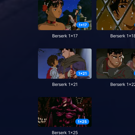
1
x
17
Berserk 1x17
Berserk 1x1
1
x
21
Berserk 1x21
Berserk 1x2
1
x
25
Berserk 1x25