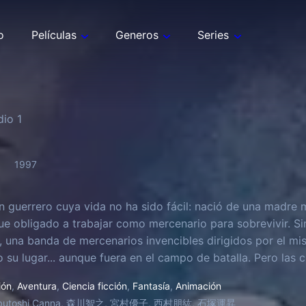
o
Películas
Generos
Series
dio
1
1997
n guerrero cuya vida no ha sido fácil: nació de una madre m
e obligado a trabajar como mercenario para sobrevivir. Sin
, una banda de mercenarios invencibles dirigidos por el mis
su lugar... aunque fuera en el campo de batalla. Pero las ci
s sueños de Griffit provocarán más de un derramamiento de 
ión
,
Aventura
,
Ciencia ficción
,
Fantasía
,
Animación
butoshi Canna, 森川智之, 宮村優子, 西村朋紘, 石塚運昇