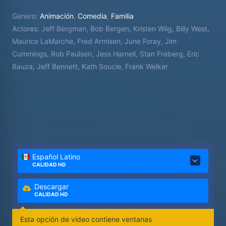
Genero:
Animación
,
Comedia
,
Familia
Actores:
Jeff Bergman, Bob Bergen, Kristen Wiig, Billy West,
Maurice LaMarche, Fred Armisen, June Foray, Jim
Cummings, Rob Paulsen, Jess Harnell, Stan Freberg, Eric
Bauza, Jeff Bennett, Kath Soucie, Frank Welker
Español Latino
CALIDAD HD
Descargar
CALIDAD HD
Esta opción de video contiene ventanas