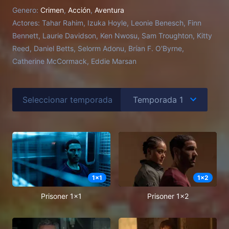
organización criminal.
Genero:
Crimen
,
Acción
,
Aventura
Actores:
Tahar Rahim, Izuka Hoyle, Leonie Benesch, Finn
Bennett, Laurie Davidson, Ken Nwosu, Sam Troughton, Kitty
Reed, Daniel Betts, Selorm Adonu, Brían F. O'Byrne,
Catherine McCormack, Eddie Marsan
Seleccionar temporada
1
x
1
1
x
2
Prisoner 1x1
Prisoner 1x2