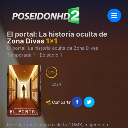
El portal: La historia oculta de
Zona Divas
1
x
1
El portal: La historia oculta de Zona Divas
-
Temporada
1
- Episodio
1
81
2024
Compartir
En el lado más oscuro de la CDMX, mujeres en