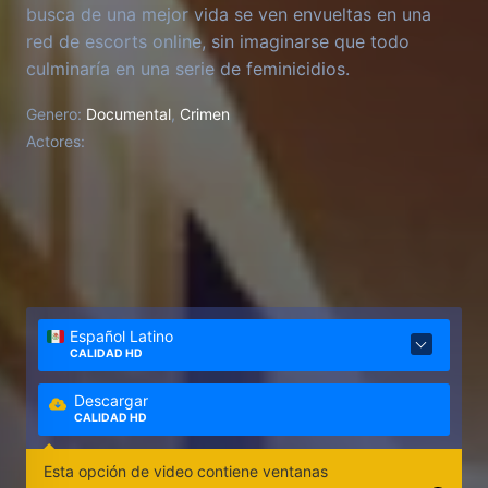
busca de una mejor vida se ven envueltas en una
red de escorts online, sin imaginarse que todo
culminaría en una serie de feminicidios.
Genero:
Documental
,
Crimen
Actores:
Español Latino
CALIDAD HD
Descargar
CALIDAD HD
Esta opción de video contiene ventanas