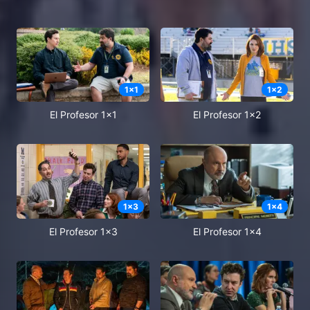
1
x
1
1
x
2
El Profesor 1x1
El Profesor 1x2
1
x
3
1
x
4
El Profesor 1x3
El Profesor 1x4