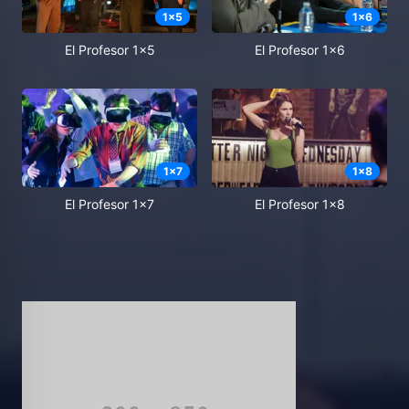
1
x
5
1
x
6
El Profesor 1x5
El Profesor 1x6
1
x
7
1
x
8
El Profesor 1x7
El Profesor 1x8