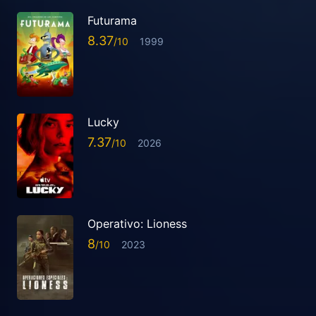
Futurama
8.37
1999
Lucky
7.37
2026
Operativo: Lioness
8
2023