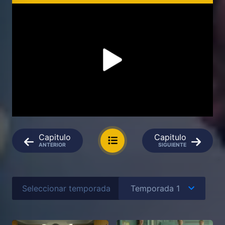
Capitulo
Capitulo
ANTERIOR
SIGUIENTE
Seleccionar temporada