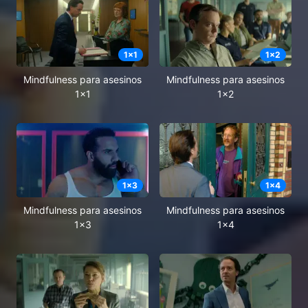
1
x
1
1
x
2
Mindfulness para asesinos
Mindfulness para asesinos
1x1
1x2
1
x
3
1
x
4
Mindfulness para asesinos
Mindfulness para asesinos
1x3
1x4