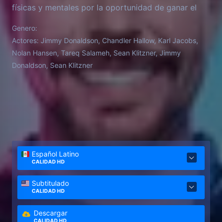
físicas y mentales por la oportunidad de ganar el
increíble premio de $5 millones de dólares en
Genero:
efectivo. Cada semana, los concursantes usarán su
Actores:
Jimmy Donaldson, Chandler Hallow, Karl Jacobs,
fuerza e ingenio para seguir en el juego ¡y para
Nolan Hansen, Tareq Salameh, Sean Klitzner, Jimmy
tratar de convertirse en el multimillonario ganador!
Donaldson, Sean Klitzner
Español Latino
CALIDAD HD
Subtitulado
CALIDAD HD
Descargar
CALIDAD HD