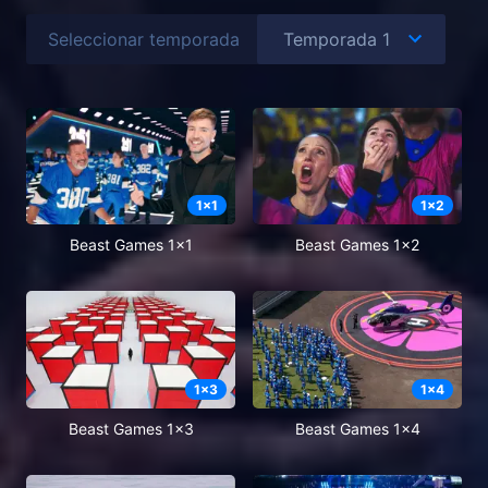
Seleccionar temporada
1
x
1
1
x
2
Beast Games 1x1
Beast Games 1x2
1
x
3
1
x
4
Beast Games 1x3
Beast Games 1x4