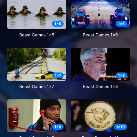
1
x
5
1
x
6
Beast Games 1x5
Beast Games 1x6
1
x
7
1
x
8
Beast Games 1x7
Beast Games 1x8
1
x
9
1
x
10