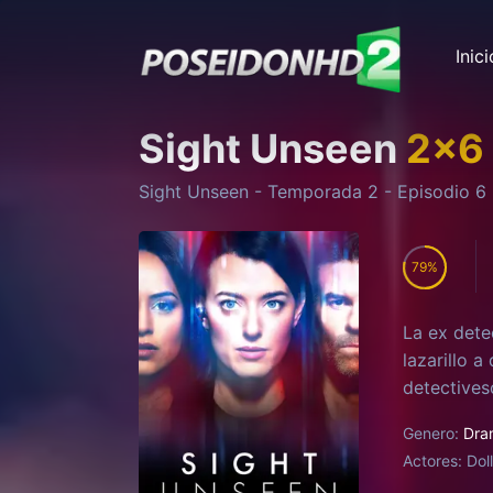
Inici
Sight Unseen
2
x
6
Sight Unseen
- Temporada
2
- Episodio
6
79
La ex dete
lazarillo a
detectives
Genero:
Dra
Actores:
Dol