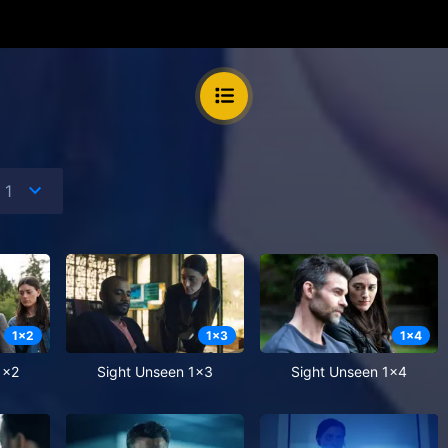
1
x
2
1
x
3
1
x
4
1x2
Sight Unseen 1x3
Sight Unseen 1x4