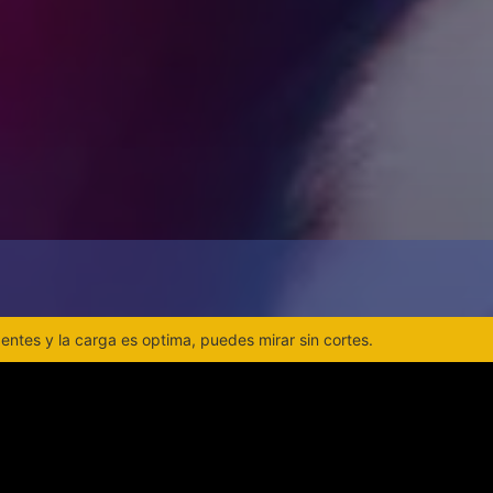
ntes y la carga es optima, puedes mirar sin cortes.