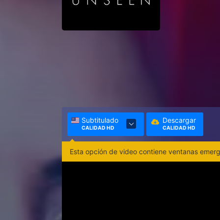
Subtitulado
Descargar
CALIDAD HD
CALIDAD HD
Esta opción de video contiene ventanas emerge