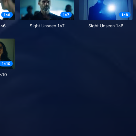
1
x
6
1
x
7
1
x
8
1x6
Sight Unseen 1x7
Sight Unseen 1x8
1
x
10
1x10