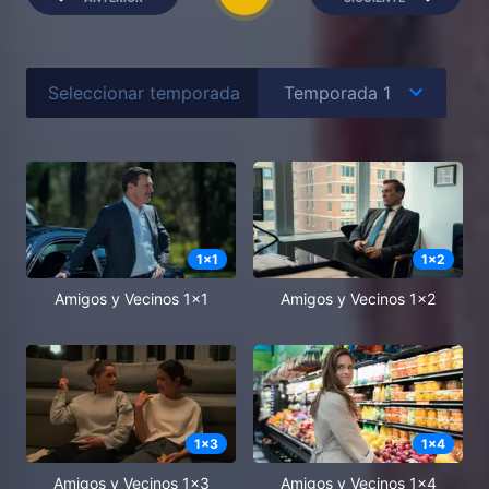
Seleccionar temporada
1
x
1
1
x
2
Amigos y Vecinos 1x1
Amigos y Vecinos 1x2
1
x
3
1
x
4
Amigos y Vecinos 1x3
Amigos y Vecinos 1x4