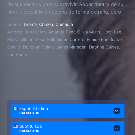
de sus vecinos para sobrevivir. Robar dentro de su
círculo social lo emociona de forma extraña, pero
poco a poco se adentra en una red mortal.
Genero:
Drama
,
Crimen
,
Comedia
Actores:
Jon Hamm, Amanda Peet, Olivia Munn, Hoon Lee,
Mark Tallman, Lena Hall, Aimee Carrero, Eunice Bae, Isabel
Gravitt, Donovan Colan, James Marsden, Daphne Gaines,
Jon Hamm
Español Latino
CALIDAD HD
Subtitulado
CALIDAD HD