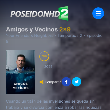
Amigos y Vecinos
2
x
9
Your Friends & Neighbors
- Temporada
2
- Episodio
9
78
2025
Compartir
Cuando un titán de las inversiones se queda sin
trabajo y se divorcia comienza a robar las riquezas