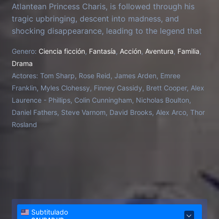
Atlantean Princess Charis, is followed through his
tragic upbringing, descent into madness, and
shocking disappearance, leading to the legend that
surrounds him. Set before King Arthur's birth, Merlin,
Genero:
Ciencia ficción
,
Fantasía
,
Acción
,
Aventura
,
Familia
,
assumed dead or a myth, reemerges in sub-Roman
Drama
Britain to unite the fractured kingdoms under threat
Actores:
Tom Sharp, Rose Reid, James Arden, Emree
from Saxon invaders.
Franklin, Myles Clohessy, Finney Cassidy, Brett Cooper, Alex
Laurence - Phillips, Colin Cunningham, Nicholas Boulton,
Daniel Fathers, Steve Varnom, David Brooks, Alex Arco, Thor
Rosland
Subtitulado