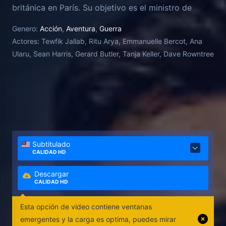
británica en París. Su objetivo es el ministro de
Defensa francés, pero su guardaespaldas, Vincent
Genero:
Acción
,
Aventura
,
Guerra
Taleb, y una agente del MI6, Zara Taylor, frustran sus
Actores:
Tewfik Jallab, Ritu Arya, Emmanuelle Bercot, Ana
planes. Sin embargo, este asalto no es más que el
Ularu, Sean Harris, Gerard Butler, Tanja Keller, Dave Rowntree
primer ataque en un plan perfectamente construido.
Subtitulado
CALIDAD HD
Descargar
CALIDAD HD
Esta opción de video contiene ventanas
emergentes y la carga es optima, puedes mirar