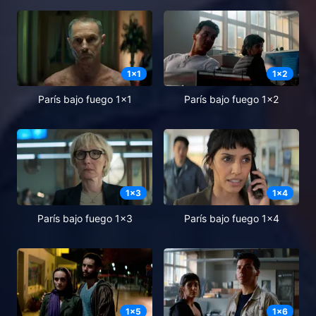
1
x
1
1
x
2
París bajo fuego 1x1
París bajo fuego 1x2
1
x
3
1
x
4
París bajo fuego 1x3
París bajo fuego 1x4
1
x
5
1
x
6