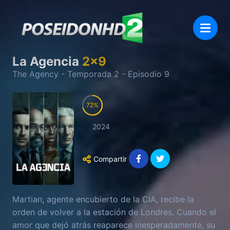
La Agencia
2
x
9
The Agency
- Temporada
2
- Episodio
9
72
2024
Compartir
Martian, agente encubierto de la CIA, recibe la
orden de volver a la estación de Londres. Cuando el
amor que dejó atrás reaparece inesperadamente, su