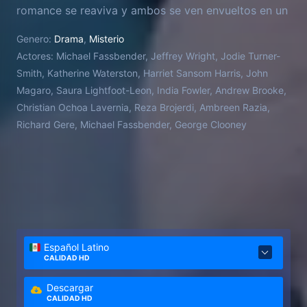
romance se reaviva y ambos se ven envueltos en un
juego mortal de intriga y espionaje internacional.
Genero:
Drama
,
Misterio
Actores:
Michael Fassbender, Jeffrey Wright, Jodie Turner-
Smith, Katherine Waterston, Harriet Sansom Harris, John
Magaro, Saura Lightfoot-Leon, India Fowler, Andrew Brooke,
Christian Ochoa Lavernia, Reza Brojerdi, Ambreen Razia,
Richard Gere, Michael Fassbender, George Clooney
Español Latino
CALIDAD HD
Descargar
CALIDAD HD