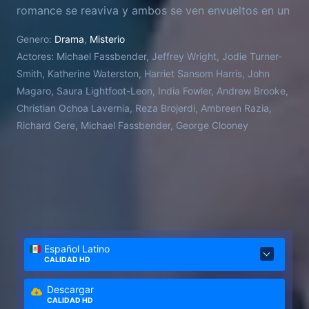
romance se reaviva y ambos se ven envueltos en un
juego mortal de intriga y espionaje internacional.
Genero:
Drama
,
Misterio
Actores:
Michael Fassbender, Jeffrey Wright, Jodie Turner-
Smith, Katherine Waterston, Harriet Sansom Harris, John
Magaro, Saura Lightfoot-Leon, India Fowler, Andrew Brooke,
Christian Ochoa Lavernia, Reza Brojerdi, Ambreen Razia,
Richard Gere, Michael Fassbender, George Clooney
Español Latino
CALIDAD HD
Descargar
CALIDAD HD