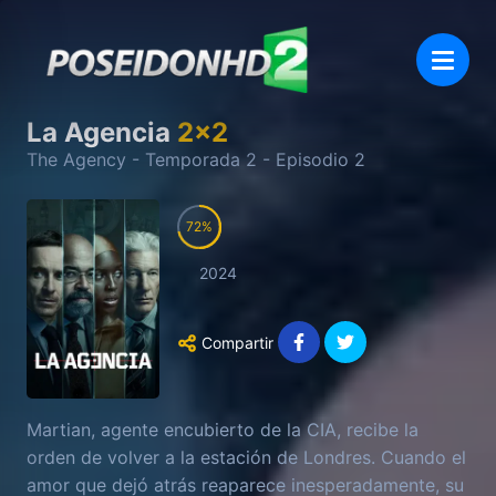
La Agencia
2
x
2
The Agency
- Temporada
2
- Episodio
2
72
2024
Compartir
Martian, agente encubierto de la CIA, recibe la
orden de volver a la estación de Londres. Cuando el
amor que dejó atrás reaparece inesperadamente, su