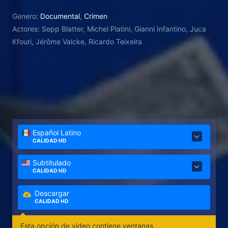
Genero:
Documental
,
Crimen
Actores:
Sepp Blatter, Michel Platini, Gianni Infantino, Juca
Kfouri, Jérôme Valcke, Ricardo Teixeira
Español Latino
CALIDAD HD
Subtitulado
CALIDAD HD
Descargar
CALIDAD HD
Esta opción de video contiene ventanas