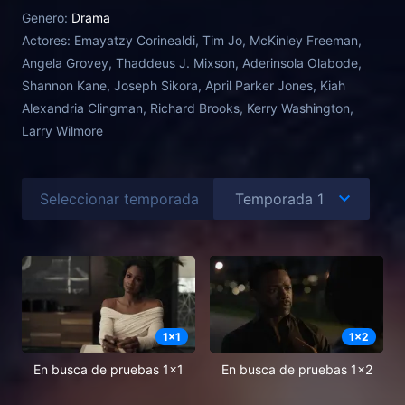
brillante e intrépida de Los Ángeles que se salta el
Genero:
Drama
sistema de justicia en cada oportunidad que tiene.
Actores:
Emayatzy Corinealdi, Tim Jo, McKinley Freeman,
Angela Grovey, Thaddeus J. Mixson, Aderinsola Olabode,
Shannon Kane, Joseph Sikora, April Parker Jones, Kiah
Alexandria Clingman, Richard Brooks, Kerry Washington,
Larry Wilmore
Seleccionar temporada
1
x
1
1
x
2
En busca de pruebas 1x1
En busca de pruebas 1x2