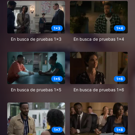
1
x
3
1
x
4
En busca de pruebas 1x3
En busca de pruebas 1x4
1
x
5
1
x
6
En busca de pruebas 1x5
En busca de pruebas 1x6
1
x
7
1
x
8