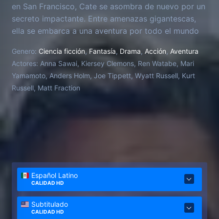
en San Francisco, Cate se asombra de nuevo por un
secreto impactante. Entre amenazas gigantescas,
ella se embarca a una aventura por todo el mundo
para saber la verdad sobre su familia y la misteriosa
Genero:
Ciencia ficción
,
Fantasía
,
Drama
,
Acción
,
Aventura
organización conocida como Monarch.
Actores:
Anna Sawai, Kiersey Clemons, Ren Watabe, Mari
Yamamoto, Anders Holm, Joe Tippett, Wyatt Russell, Kurt
Russell, Matt Fraction
Español Latino
CALIDAD HD
Subtitulado
CALIDAD HD