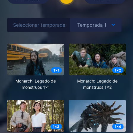
Seleccionar temporada
1
x
1
1
x
2
Monarch: Legado de
Monarch: Legado de
monstruos 1x1
monstruos 1x2
1
x
3
1
x
4