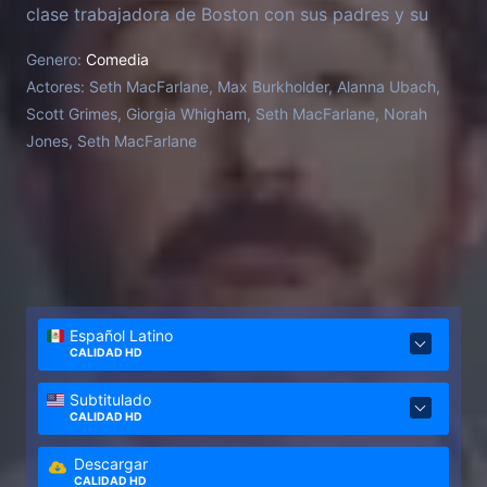
clase trabajadora de Boston con sus padres y su
prima Blair. Puede que Ted no sea la mejor influencia
Genero:
Comedia
para John, pero a fin de cuentas, está dispuesto a
Actores:
Seth MacFarlane, Max Burkholder, Alanna Ubach,
arriesgarse para ayudar a su amigo y su familia.
Scott Grimes, Giorgia Whigham, Seth MacFarlane, Norah
Precuela de las películas de “Ted”.
Jones, Seth MacFarlane
Español Latino
CALIDAD HD
Subtitulado
CALIDAD HD
Descargar
CALIDAD HD