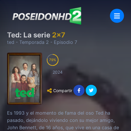
Ted: La serie
2
x
7
ted
- Temporada
2
- Episodio
7
79
2024
Compartir
Es 1993 y el momento de fama del oso Ted ha
pasado, dejándolo viviendo con su mejor amigo,
John Bennett, de 16 años, que vive en una casa de