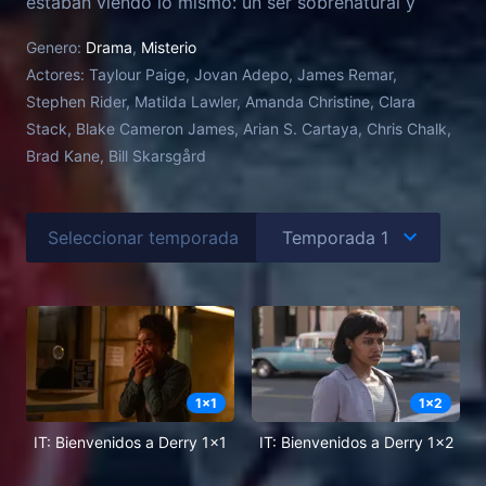
estaban viendo lo mismo: un ser sobrenatural y
malvado que puede adoptar muchas formas.
Genero:
Drama
,
Misterio
Actores:
Taylour Paige, Jovan Adepo, James Remar,
Stephen Rider, Matilda Lawler, Amanda Christine, Clara
Stack, Blake Cameron James, Arian S. Cartaya, Chris Chalk,
Brad Kane, Bill Skarsgård
Seleccionar temporada
1
x
1
1
x
2
IT: Bienvenidos a Derry 1x1
IT: Bienvenidos a Derry 1x2