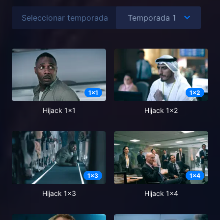
Seleccionar temporada
1
x
1
1
x
2
Hijack 1x1
Hijack 1x2
1
x
3
1
x
4
Hijack 1x3
Hijack 1x4