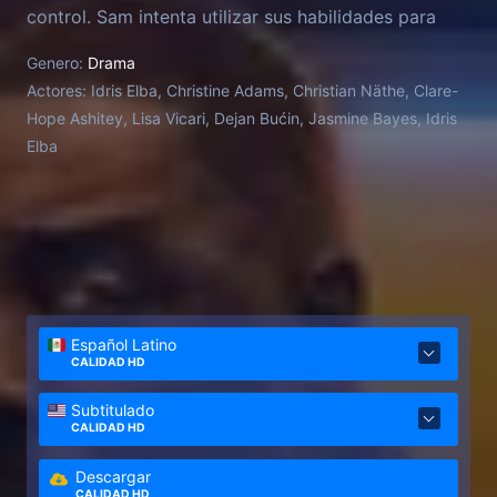
control. Sam intenta utilizar sus habilidades para
detenerlos..., pero los riesgos van aumentando.
Genero:
Drama
Actores:
Idris Elba, Christine Adams, Christian Näthe, Clare-
Hope Ashitey, Lisa Vicari, Dejan Bućin, Jasmine Bayes, Idris
Elba
Español Latino
CALIDAD HD
Subtitulado
CALIDAD HD
Descargar
CALIDAD HD