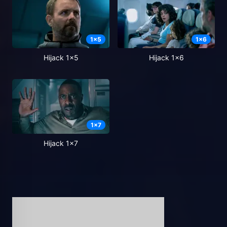
1
x
5
1
x
6
Hijack 1x5
Hijack 1x6
1
x
7
Hijack 1x7