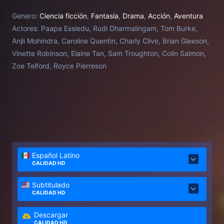
Genero:
Ciencia ficción
,
Fantasía
,
Drama
,
Acción
,
Aventura
Actores:
Paapa Essiedu, Rudi Dharmalingam, Tom Burke,
Anjli Mohindra, Caroline Quentin, Charly Clive, Brian Gleeson,
Vinette Robinson, Elaine Tan, Sam Troughton, Colin Salmon,
Zoe Telford, Royce Pierreson
Español Latino
CALIDAD HD
Subtitulado
CALIDAD HD
Descargar
CALIDAD HD