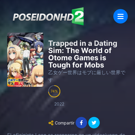
Trapped in a Dating
Sim: The World of
Otome Games is
Tough for Mobs
乙女ゲー世界はモブに厳しい世界で
す
74
2022
Compartir
El oficinista Leon se reencarna en un videojuego de