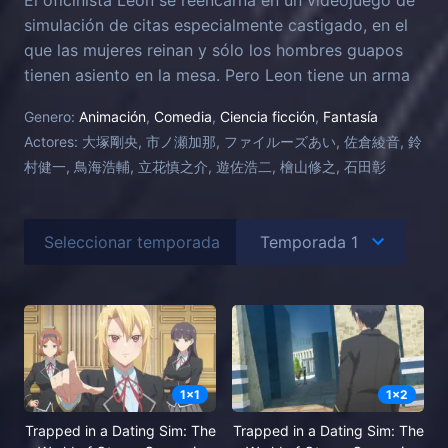
simulación de citas especialmente castigado, en el
que las mujeres reinan y sólo los hombres guapos
tienen asiento en la mesa. Pero Leon tiene un arma
secreta: lo recuerda todo de su vida pasada, que
Genero:
Animación
,
Comedia
,
Ciencia ficción
,
Fantasía
incluye una partida completa del mismo juego en el
Actores:
大塚剛央, 市ノ瀬加那, ファイルーズあい, 佐倉綾音, 鈴
que ahora está atrapado. Observa cómo León
村健一, 鳥海浩輔, 立花慎之介, 遊佐浩二, 檜山修之, 石田彰
desencadena una revolución para cambiar este
nuevo mundo con el fin de cumplir su último deseo...
¡vivir una vida tranquila y fácil en el campo!
Seleccionar temporada
1
x
1
1
x
2
Trapped in a Dating Sim: The
Trapped in a Dating Sim: The