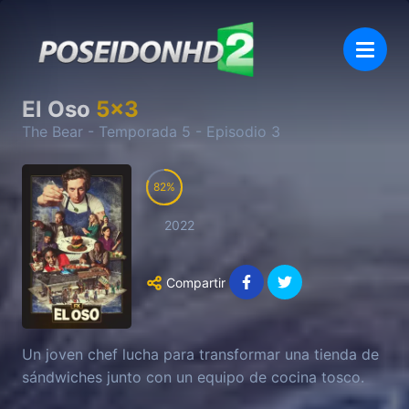
El Oso
5
x
3
The Bear
- Temporada
5
- Episodio
3
82
2022
Compartir
Un joven chef lucha para transformar una tienda de
sándwiches junto con un equipo de cocina tosco.