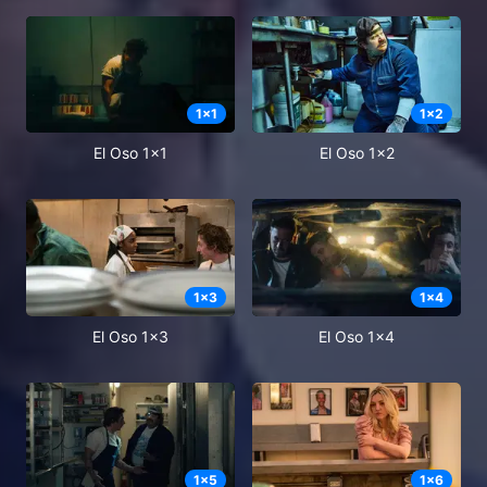
1
x
1
1
x
2
El Oso 1x1
El Oso 1x2
1
x
3
1
x
4
El Oso 1x3
El Oso 1x4
1
x
5
1
x
6