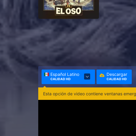
Español Latino
Descargar
CALIDAD HD
CALIDAD HD
Esta opción de video contiene ventanas emerge