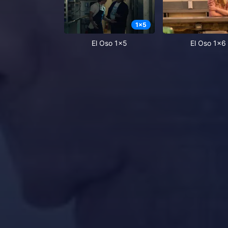
1
x
5
El Oso 1x5
El Oso 1x6