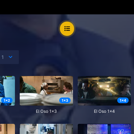
1
x
2
1
x
3
1
x
4
El Oso 1x3
El Oso 1x4