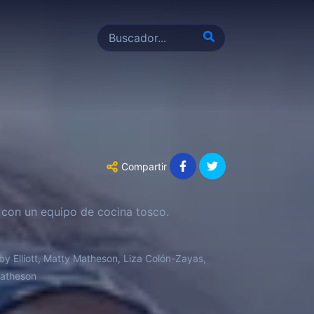
Compartir
 con un equipo de cocina tosco.
y Elliott, Matty Matheson, Liza Colón-Zayas,
Matheson