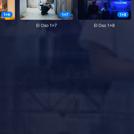
1
x
6
1
x
7
1
x
8
El Oso 1x7
El Oso 1x8