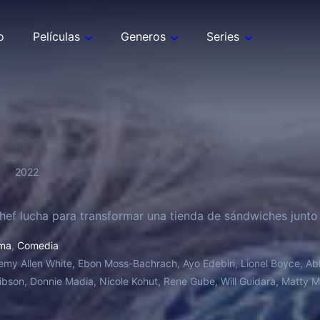
o
Películas
Generos
Series
2022
hef lucha para transformar una tienda de sándwiches junto
ma
,
Comedia
emy Allen White, Ebon Moss-Bachrach, Ayo Edebiri, Lionel Boyce, Abb
ibson, Donnie Madia, Nicole Kohut, Rene Gube, Will Guidara, Matty 