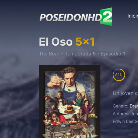
Inici
El Oso
5
x
1
The Bear
- Temporada
5
- Episodio
1
82
Un joven c
Genero:
Dra
Actores:
Jer
Edwin Lee G