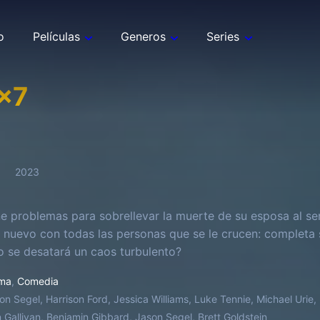
o
Películas
Generos
Series
x
7
2023
e problemas para sobrellevar la muerte de su esposa al se
nuevo con todas las personas que se le crucen: completa si
 o se desatará un caos turbulento?
ma
,
Comedia
on Segel, Harrison Ford, Jessica Williams, Luke Tennie, Michael Urie, L
n Gallivan, Benjamin Gibbard, Jason Segel, Brett Goldstein