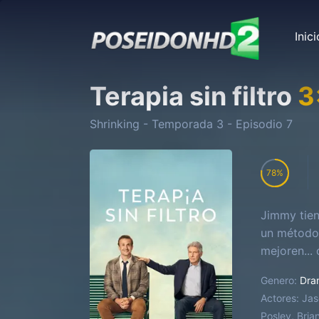
Inici
Terapia sin filtro
3
Shrinking
- Temporada
3
- Episodio
7
78
Jimmy tien
un método 
mejoren...
Genero:
Dra
Actores:
Jas
Posley, Bria