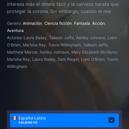
interesa más el dinero fácil y la cerveza barata que
proteger la corona. Sin embargo, cuando el mal
amenaza al reino, este escandaloso grupo se da
Genero:
Animación
,
Ciencia ficción
,
Fantasía
,
Acción
,
cuenta de que solo ellos pueden restaurar la justicia.
Aventura
Lo que comenzó como otro día de trabajo es ahora
Actores:
Laura Bailey, Taliesin Jaffe, Ashley Johnson, Liam
la historia detrás de los nuevos héroes de Exandria.
O'Brien, Marisha Ray, Travis Willingham, Taliesin Jaffe,
Matthew Mercer, Ashley Johnson, Mary Elizabeth McGlynn,
Marisha Ray, Laura Bailey, Sam Riegel, Liam O'Brien, Travis
Willingham
Español Latino
CALIDAD HD