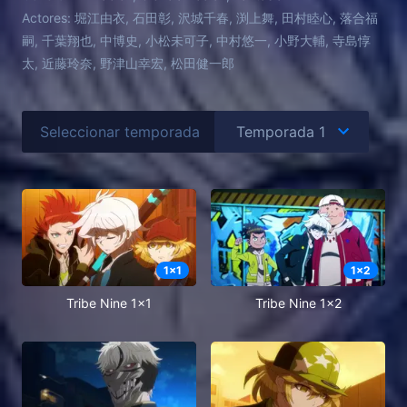
Actores:
堀江由衣, 石田彰, 沢城千春, 渕上舞, 田村睦心, 落合福
嗣, 千葉翔也, 中博史, 小松未可子, 中村悠一, 小野大輔, 寺島惇
太, 近藤玲奈, 野津山幸宏, 松田健一郎
Seleccionar temporada
1
x
1
1
x
2
Tribe Nine 1x1
Tribe Nine 1x2