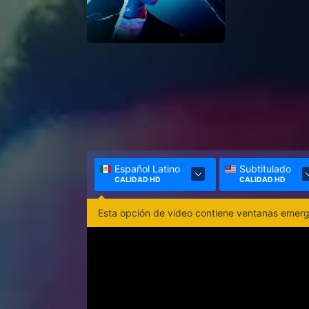
Español Latino
Subtitulado
CALIDAD HD
CALIDAD HD
Esta opción de video contiene ventanas emerge