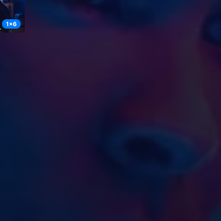
1
x
6