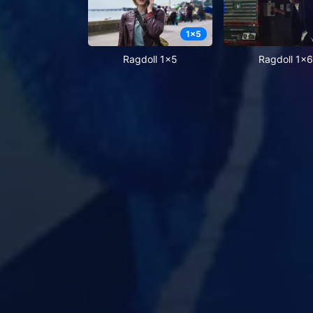
1
x
5
Ragdoll 1x5
Ragdoll 1x6