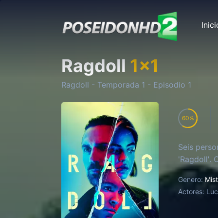
Inici
Ragdoll
1
x
1
Ragdoll
- Temporada
1
- Episodio
1
60
Seis perso
'Ragdoll'.
Genero:
Mist
Actores:
Luc