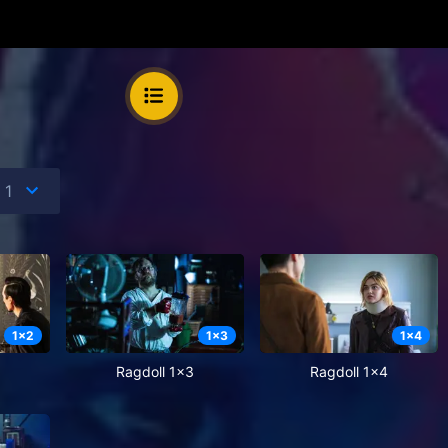
1
x
2
1
x
3
1
x
4
Ragdoll 1x3
Ragdoll 1x4