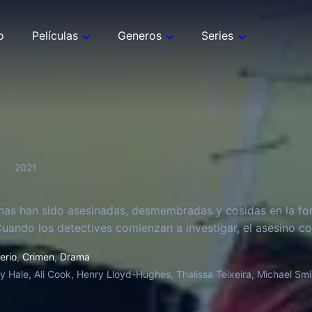
o
Películas
Generos
Series
2021
nas han sido asesinadas, desmembradas y cosidas en la f
 Cuando los detectives comienzan a investigar, el asesino co
erio
,
Crimen
,
Drama
y Hale, Ali Cook, Henry Lloyd-Hughes, Thalissa Teixeira, Michael Smi