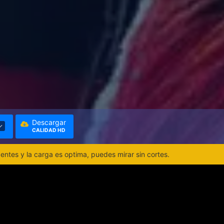
Descargar
CALIDAD HD
ntes y la carga es optima, puedes mirar sin cortes.