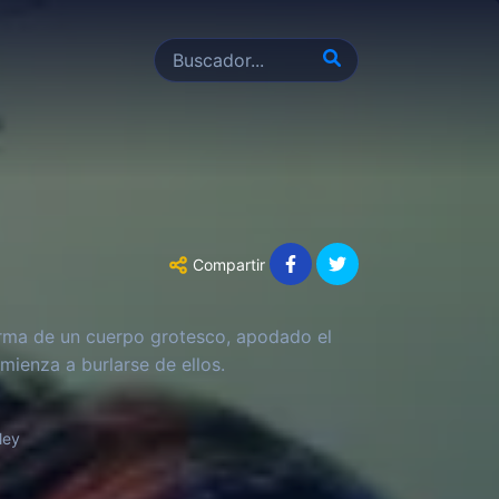
Compartir
orma de un cuerpo grotesco, apodado el
mienza a burlarse de ellos.
ley