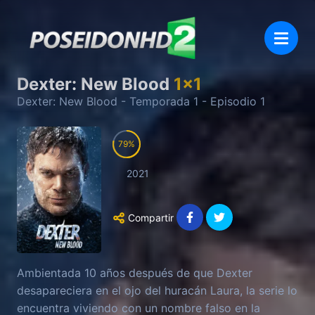
Dexter: New Blood
1
x
1
Dexter: New Blood
- Temporada
1
- Episodio
1
79
2021
Compartir
Ambientada 10 años después de que Dexter
desapareciera en el ojo del huracán Laura, la serie lo
encuentra viviendo con un nombre falso en la