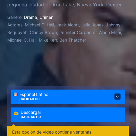
pequeña ciudad de Iron Lake, Nueva York. Dexter
puede estar abrazando su nueva vida, pero a raíz de
Genero:
Drama
,
Crimen
eventos inesperados en esta comunidad unida, su
Actores:
Michael C. Hall, Jack Alcott, Julia Jones, Johnny
Oscuro Pasajero lo llama.
Sequoyah, Clancy Brown, Jennifer Carpenter, Alano Miller,
Michael C. Hall, Mike Kerr, Ben Thatcher
Español Latino
CALIDAD HD
Descargar
CALIDAD HD
Esta opción de video contiene ventanas