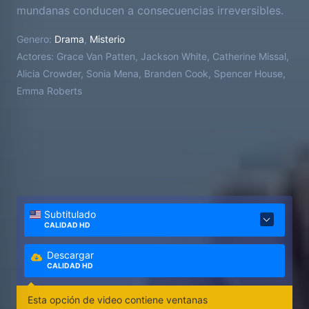
mundanas conducen a consecuencias irreversibles.
Rápidamente caen en un enredo adictivo que
Genero:
Drama
,
Misterio
alterará permanentemente no solo sus vidas, sino
Actores:
Grace Van Patten, Jackson White, Catherine Missal,
las de todos los que los rodean.
Alicia Crowder, Sonia Mena, Branden Cook, Spencer House,
Emma Roberts
Subtitulado
CALIDAD HD
Descargar
CALIDAD HD
Esta opción de video contiene ventanas