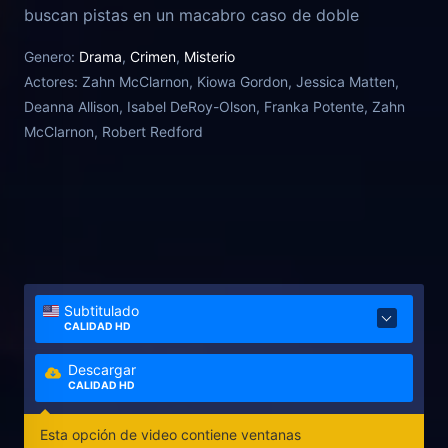
buscan pistas en un macabro caso de doble
asesinato que los obliga a cuestionar sus propias
Genero:
Drama
,
Crimen
,
Misterio
creencias espirituales y a aceptar el trauma de su
Actores:
Zahn McClarnon, Kiowa Gordon, Jessica Matten,
pasado.
Deanna Allison, Isabel DeRoy-Olson, Franka Potente, Zahn
McClarnon, Robert Redford
Subtitulado
CALIDAD HD
Descargar
CALIDAD HD
Esta opción de video contiene ventanas