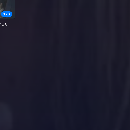
1
x
6
 1x6