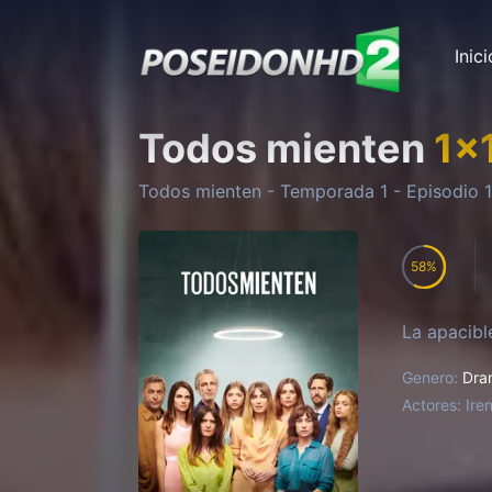
Inici
Todos mienten
1
x
Todos mienten
- Temporada
1
- Episodio
1
58
La apacibl
Genero:
Dra
Actores:
Ire