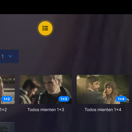
1
x
2
1
x
3
1
x
4
 1x2
Todos mienten 1x3
Todos mienten 1x4