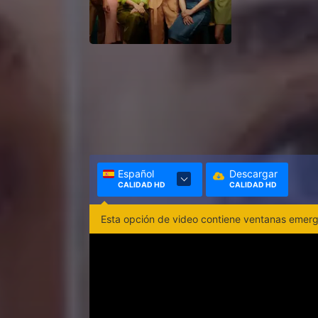
Español
Descargar
CALIDAD HD
CALIDAD HD
Esta opción de video contiene ventanas emerge