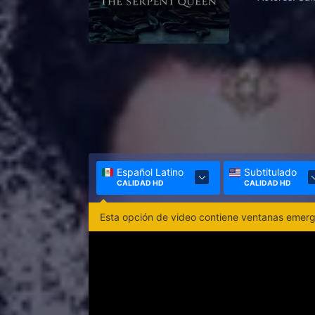
Español Latino
Subtitulado
CALIDAD HD
CALIDAD HD
Esta opción de video contiene ventanas emerge