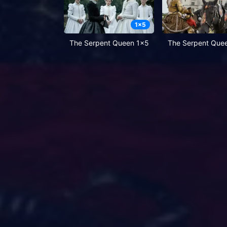
1
x
5
The Serpent Queen 1x5
The Serpent Que