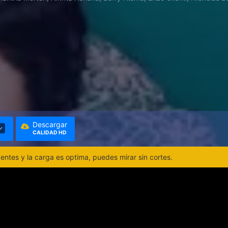
Descargar
CALIDAD HD
ntes y la carga es optima, puedes mirar sin cortes.