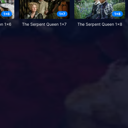
1
x
6
1
x
7
1
x
8
en 1x6
The Serpent Queen 1x7
The Serpent Queen 1x8