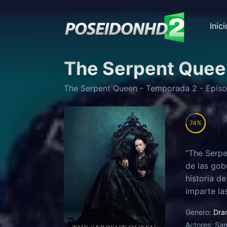
Inici
The Serpent Quee
The Serpent Queen
- Temporada
2
- Epis
74
“The Serpe
de las gob
historia d
imparte la
Genero:
Dra
Actores:
Sam