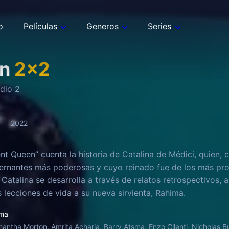
o
Películas
Generos
Series
n
2
x
2
odio
2
2022
nt Queen” cuenta la historia de Catalina de Médici, quien, 
ernantes más poderosas y cuyo reinado fue de los más prol
e Catalina se desarrolla a través de relatos retrospectivos,
s lecciones de vida a su nueva sirvienta, Rahima.
ma
antha Morton, Amrita Acharia, Barry Atsma, Enzo Cilenti, Nicholas Bur