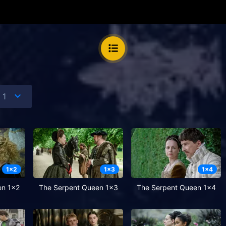
1
x
2
1
x
3
1
x
4
en 1x2
The Serpent Queen 1x3
The Serpent Queen 1x4