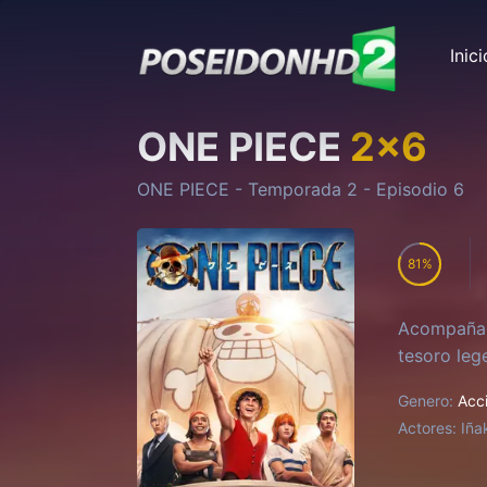
Inici
ONE PIECE
2
x
6
ONE PIECE
- Temporada
2
- Episodio
6
81
Acompañado
tesoro leg
Genero:
Acc
Actores:
Iña