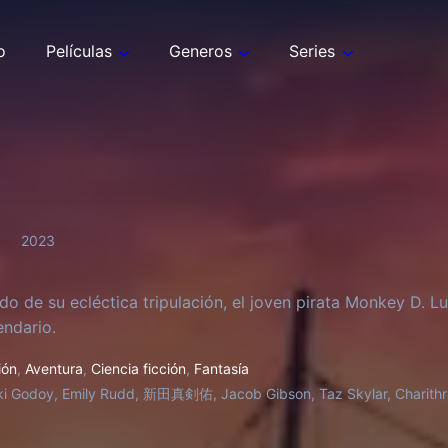
o
Películas
Generos
Series
2023
 de su ecléctica tripulación, el joven pirata Monkey D. L
endario.
ión
,
Aventura
,
Ciencia ficción
,
Fantasía
ki Godoy, Emily Rudd, 新田真剣佑, Jacob Gibson, Taz Skylar, Charithra