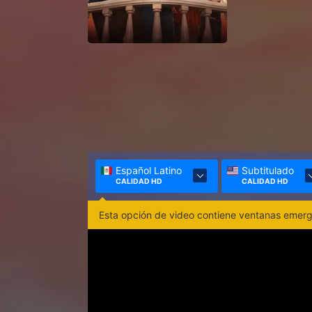
Español Latino
Subtitulado
CALIDAD HD
CALIDAD HD
Esta opción de video contiene ventanas emerge