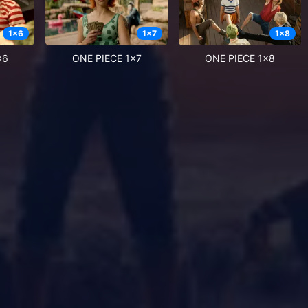
1
x
6
1
x
7
1
x
8
x6
ONE PIECE 1x7
ONE PIECE 1x8