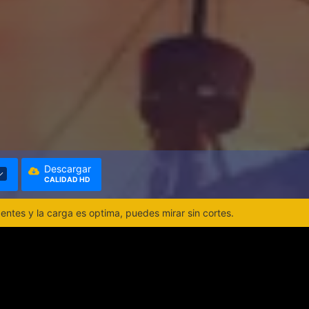
Descargar
CALIDAD HD
ntes y la carga es optima, puedes mirar sin cortes.