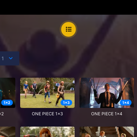
1
x
2
1
x
3
1
x
4
x2
ONE PIECE 1x3
ONE PIECE 1x4