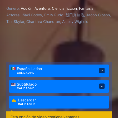
Genero:
Acción
,
Aventura
,
Ciencia ficción
,
Fantasía
Actores:
Iñaki Godoy, Emily Rudd, 新田真剣佑, Jacob Gibson,
Taz Skylar, Charithra Chandran, Ashley Wigfield
Español Latino
CALIDAD HD
Subtitulado
CALIDAD HD
Descargar
CALIDAD HD
Esta opción de video contiene ventanas