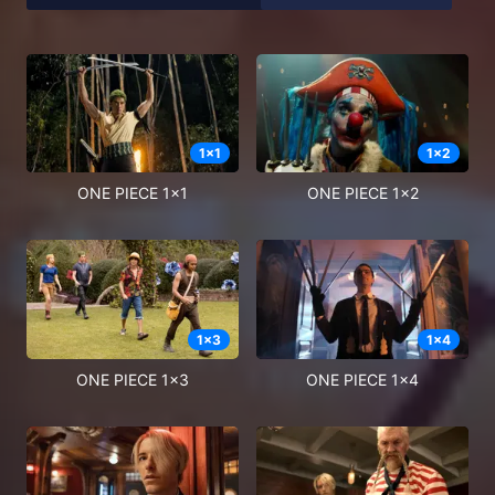
1
x
1
1
x
2
ONE PIECE 1x1
ONE PIECE 1x2
1
x
3
1
x
4
ONE PIECE 1x3
ONE PIECE 1x4