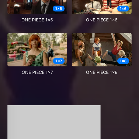
1
x
5
1
x
6
ONE PIECE 1x5
ONE PIECE 1x6
1
x
7
1
x
8
ONE PIECE 1x7
ONE PIECE 1x8