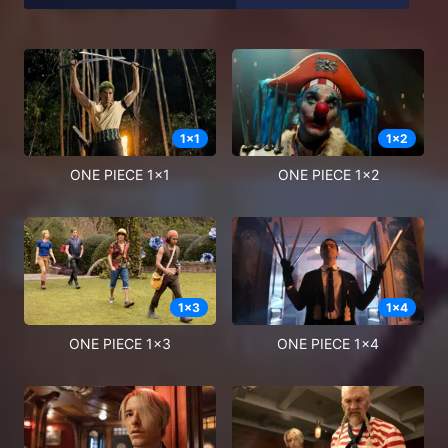
1
x
1
1
x
2
ONE PIECE 1x1
ONE PIECE 1x2
1
x
3
1
x
4
ONE PIECE 1x3
ONE PIECE 1x4