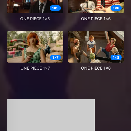
1
x
5
1
x
6
ONE PIECE 1x5
ONE PIECE 1x6
1
x
7
1
x
8
ONE PIECE 1x7
ONE PIECE 1x8