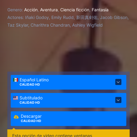
Genero:
Acción
,
Aventura
,
Ciencia ficción
,
Fantasía
Actores:
Iñaki Godoy, Emily Rudd, 新田真剣佑, Jacob Gibson,
Taz Skylar, Charithra Chandran, Ashley Wigfield
Español Latino
CALIDAD HD
Subtitulado
CALIDAD HD
Descargar
CALIDAD HD
Esta opción de video contiene ventanas