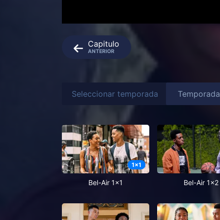
Capitulo
ANTERIOR
Seleccionar temporada
1
x
1
Bel-Air 1x1
Bel-Air 1x2