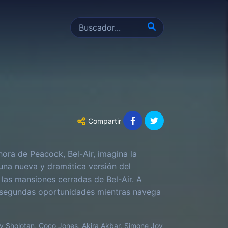
Compartir
ora de Peacock, Bel-Air, imagina la
 una nueva y dramática versión del
a las mansiones cerradas de Bel-Air. A
 segundas oportunidades mientras navega
 del único que ha conocido.‎
y Sholotan, Coco Jones, Akira Akbar, Simone Joy