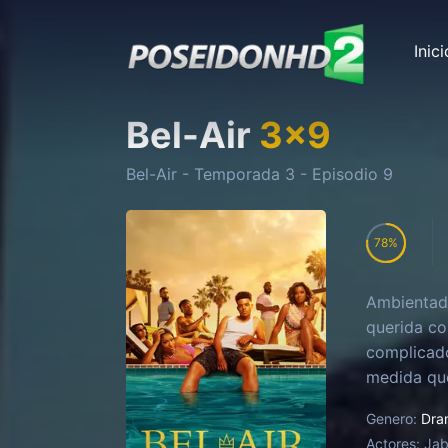
Inici
Bel-Air
3
x
9
Bel-Air
- Temporada
3
- Episodio
9
78
‎Ambientad
querida co
complicado
medida que
por los co
Genero:
Dra
Actores:
Jab