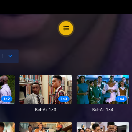
1
x
2
1
x
3
1
x
4
Bel-Air 1x3
Bel-Air 1x4