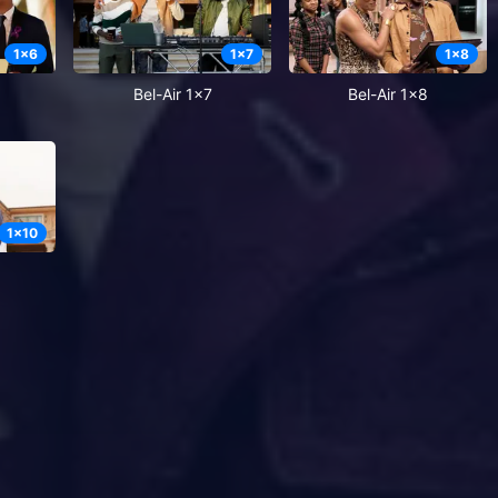
1
x
6
1
x
7
1
x
8
Bel-Air 1x7
Bel-Air 1x8
1
x
10
0