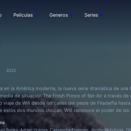
o
Películas
Generos
Series
2022
a en la América moderna, la nueva serie dramática de una h
media de situación The Fresh Prince of Bel-Air a través de
 viaje de Will desde las calles del oeste de Filadelfia hast
 estos dos mundos chocan, Will reconoce el poder de las
nflictos, emociones y prejuicios de un mundo muy diferente
ma
ari Banks, Adrian Holmes, Cassandra Freeman, Jimmy Akingbola, Oll