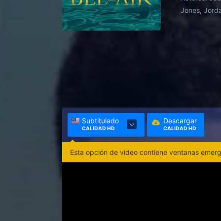
Jones, Jord
Subtitulado
Descargar
CALIDAD HD
CALIDAD HD
Esta opción de video contiene ventanas emerge