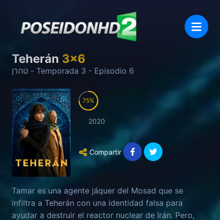
Teherán
3
x
6
טהרן
- Temporada
3
- Episodio
6
75
2020
Compartir
Tamar es una agente jáquer del Mosad que se
infiltra a Teherán con una identidad falsa para
ayudar a destruir el reactor nuclear de Irán. Pero,