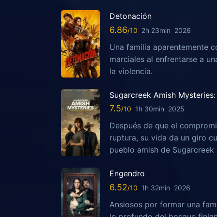
Detonación
6.86
2h 23min
2026
Una familia aparentemente c
marciales al enfrentarse a u
la violencia.
Sugarcreek Amish Mysteries: 
7.5
1h 30min
2025
Después de que el compromis
ruptura, su vida da un giro c
pueblo amish de Sugarcreek
Engendro
6.52
1h 32min
2026
Ansiosos por formar una fami
lo profundo del bosque finla