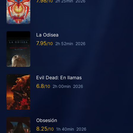
7.98
2h 25min
2026
La Odisea
7.95
2h 52min
2026
Evil Dead: En llamas
6.8
2h 00min
2026
Obsesión
8.25
1h 40min
2026