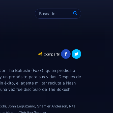
Compartir
 por The Bokushi (Foxx), quien predica a
y un propósito para sus vidas. Después de
n éxito, el agente militar recluta a Nash
una vez fue discípulo de The Bokushi.
mientras busca vengarse del hombre que le
cchi, John Leguizamo, Shamier Anderson, Rita
ence Mason, Christian George