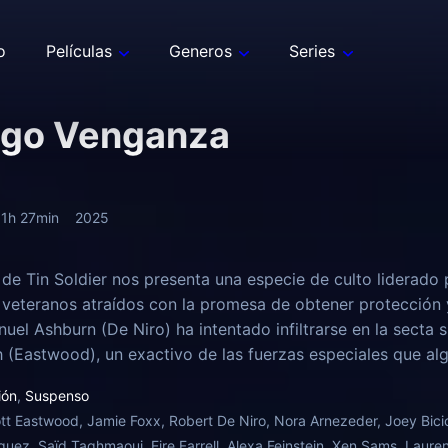
o
Películas
Generos
Series
igo Venganza
1h 27min
2025
a de Tin Soldier nos presenta una especie de culto liderado
 veteranos atraídos con la promesa de obtener protección 
el Ashburn (De Niro) ha intentado infiltrarse en la secta si
(Eastwood), un exactivo de las fuerzas especiales que alg
a usar su conocimiento interno sobre el enigmático líder 
ión
,
Suspenso
 incluido el amor de su vida.
tt Eastwood, Jamie Foxx, Robert De Niro, Nora Arnezeder, Joey Bici
quez, Saïd Taghmaoui, Eire Farrell, Alexa Feinstein, Xen Sams, Laur