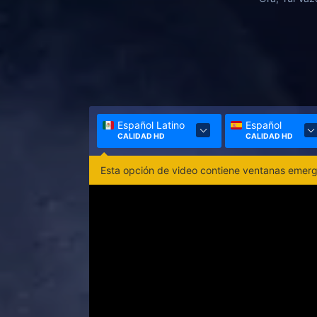
Español Latino
Español
CALIDAD HD
CALIDAD HD
Esta opción de video contiene ventanas emerge