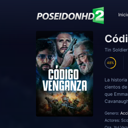
Inici
Cód
Tin Soldier
48
La histori
cientos de
que Emmanu
Cavanaugh 
Nash acept
Genero:
Acc
quitó todo,
Actores:
Sco
Ora, Yul Vaz