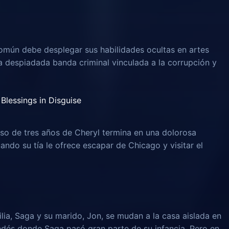
omún debe desplegar sus habilidades ocultas en artes
na despiadada banda criminal vinculada a la corrupción y
Blessings in Disguise
o de tres años de Cheryl termina en una dolorosa
uando su tía le ofrece escapar de Chicago y visitar el
lia, Saga y su marido, Jon, se mudan a la casa aislada en
ndés donde Saga pasó gran parte de su infancia. Pero en