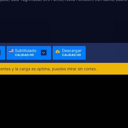
Subtitulado
Descargar
CALIDAD HD
CALIDAD HD
ntes y la carga es optima, puedes mirar sin cortes.