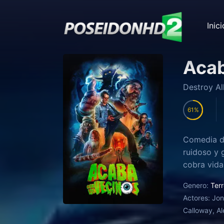
Inici
Acab
Destroy Al
61
Comedia de
ruidoso y 
cobra vida
Genero:
Terr
Actores:
Jon
Calloway, Al