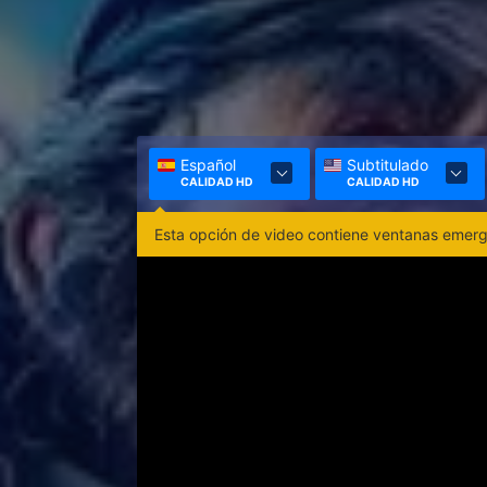
Español
Subtitulado
CALIDAD HD
CALIDAD HD
Esta opción de video contiene ventanas emerge