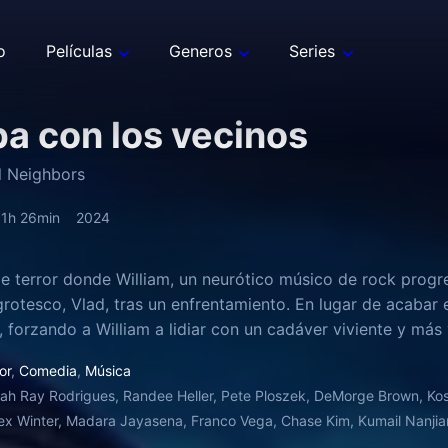
o
Películas
Generos
Series
a con los vecinos
l Neighbors
1h 26min
2024
 terror donde William, un neurótico músico de rock progre
grotesco, Vlad, tras un enfrentamiento. En lugar de acabar 
, forzando a William a lidiar con un cadáver viviente y más
or
,
Comedia
,
Música
ah Ray Rodrigues, Randee Heller, Pete Ploszek, DeMorge Brown, Kos
ex Winter, Madara Jayasena, Franco Vega, Chase Kim, Kumail Nanjia