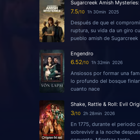
Sugarcreek Amish Mysteries: 
7.5
1h 30min
2025
Después de que el compromis
ruptura, su vida da un giro c
pueblo amish de Sugarcreek
Engendro
6.52
1h 32min
2026
Ansiosos por formar una fami
lo profundo del bosque finla
cuanto nace
Shake, Rattle & Roll: Evil Orig
3
2h 28min
2026
En 1775, durante el periodo c
sobrevivir a la noche despu
convento. Mientras tanto