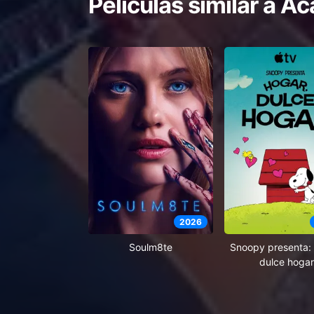
Películas similar a
Aca
2026
Soulm8te
Snoopy presenta: 
dulce hogar