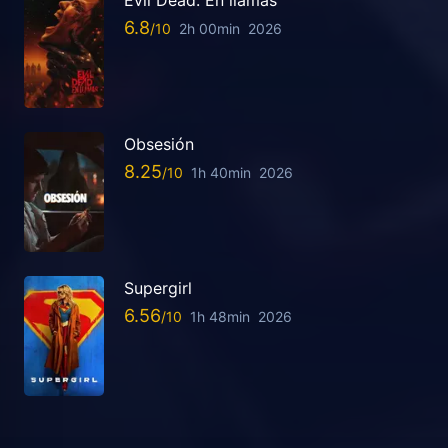
Evil Dead: En llamas
6.8
2h 00min
2026
Obsesión
8.25
1h 40min
2026
Supergirl
6.56
1h 48min
2026