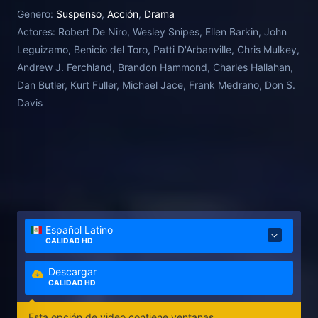
consigue olvidar sus problemas personales (una ex-
Genero:
Suspenso
,
Acción
,
Drama
mujer que le odia, un hijo que le teme y un trabajo
Actores:
Robert De Niro, Wesley Snipes, Ellen Barkin, John
que está a punto de perder) gracias a su obsesión
Leguizamo, Benicio del Toro, Patti D'Arbanville, Chris Mulkey,
por el béisbol. Tanto es así que está dispuesto a
Andrew J. Ferchland, Brandon Hammond, Charles Hallahan,
hacer lo que sea para que Rayburn vuelva a ser el
Dan Butler, Kurt Fuller, Michael Jace, Frank Medrano, Don S.
mejor.
Davis
Español Latino
CALIDAD HD
Descargar
CALIDAD HD
Esta opción de video contiene ventanas