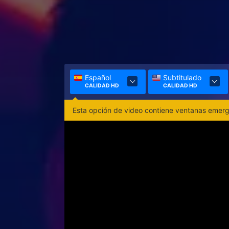
Español
Subtitulado
CALIDAD HD
CALIDAD HD
Esta opción de video contiene ventanas emerge