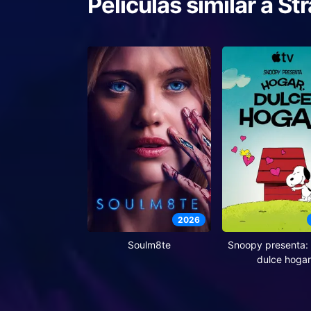
Películas similar a
St
2026
Soulm8te
Snoopy presenta: 
dulce hogar