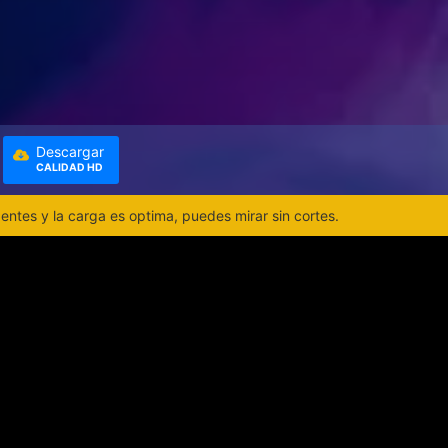
Descargar
CALIDAD HD
ntes y la carga es optima, puedes mirar sin cortes.