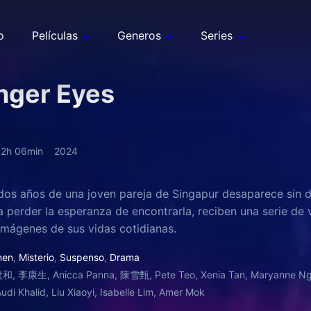
o
Películas
Generos
Series
nger Eyes
2h 06min
2024
 dos años de una joven pareja de Singapur desaparece sin d
 perder la esperanza de encontrarla, reciben una serie de
mágenes de sus vidas cotidianas.
men
,
Misterio
,
Suspenso
,
Drama
, 李康生, Anicca Panna, 陳雪甄, Pete Teo, Xenia Tan, Maryanne Ng-Yew
Audi Khalid, Liu Xiaoyi, Isabelle Lim, Amer Mok