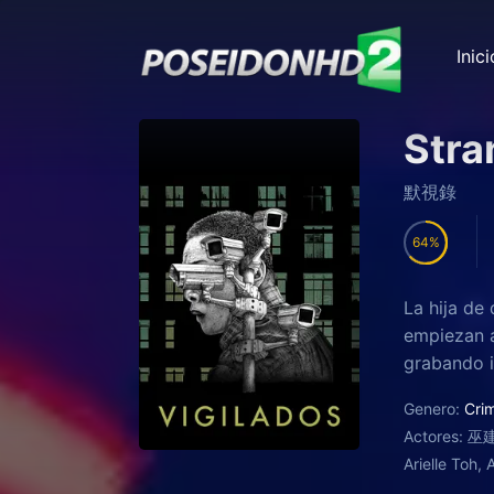
Inici
Stra
默視錄
64
La hija de
empiezan a
grabando i
Genero:
Cri
Actores:
巫建和
Arielle Toh, 