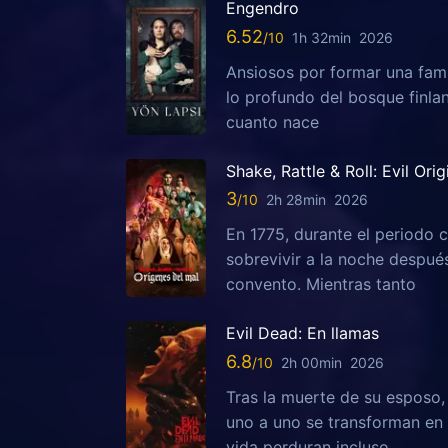
Engendro
6.52
1h 32min
2026
Ansiosos por formar una fami
lo profundo del bosque finla
cuanto nace
Shake, Rattle & Roll: Evil Orig
3
2h 28min
2026
En 1775, durante el periodo c
sobrevivir a la noche despu
convento. Mientras tanto
Evil Dead: En llamas
6.8
2h 00min
2026
Tras la muerte de su esposo
uno a uno se transforman en 
vida perduran incluso