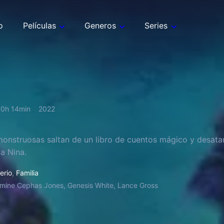
o
Películas
Generos
Series
0h 14min
2022
monstruosas saltan de un libro de cuentos mágico y desatan 
na Nina.
erio
,
Familia
mine Cephas Jones, Genesis White, Lance Gross