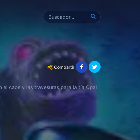
Compartir
el caos y las travesuras para la tía Opal