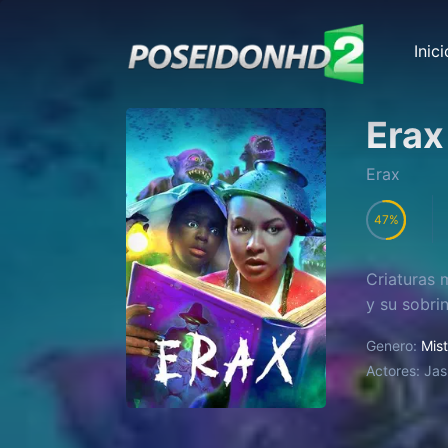
Inici
Erax
Erax
47
Criaturas 
y su sobri
Genero:
Mist
Actores:
Jas