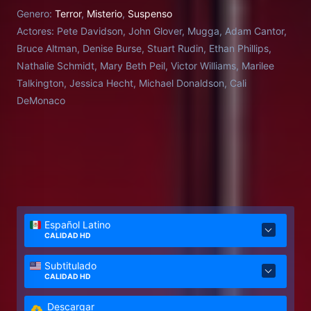
Genero:
Terror
,
Misterio
,
Suspenso
Actores:
Pete Davidson, John Glover, Mugga, Adam Cantor,
Bruce Altman, Denise Burse, Stuart Rudin, Ethan Phillips,
Nathalie Schmidt, Mary Beth Peil, Victor Williams, Marilee
Talkington, Jessica Hecht, Michael Donaldson, Cali
DeMonaco
Español Latino
CALIDAD HD
Subtitulado
CALIDAD HD
Descargar