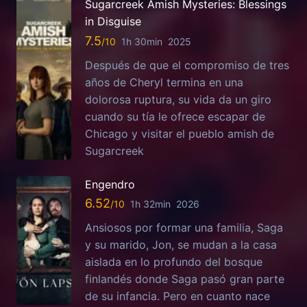
Sugarcreek Amish Mysteries: Blessings
in Disguise
7.5
1h 30min
2025
Después de que el compromiso de tres
años de Cheryl termina en una
dolorosa ruptura, su vida da un giro
cuando su tía le ofrece escapar de
Chicago y visitar el pueblo amish de
Sugarcreek
Engendro
6.52
1h 32min
2026
Ansiosos por formar una familia, Saga
y su marido, Jon, se mudan a la casa
aislada en lo profundo del bosque
finlandés donde Saga pasó gran parte
de su infancia. Pero en cuanto nace